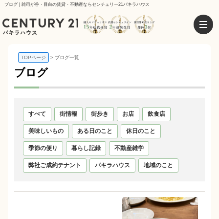
ブログ | 雑司が谷・目白の賃貸・不動産ならセンチュリー21パキラハウス
TOPページ
ブログ一覧
ブログ
すべて
街情報
街歩き
お店
飲食店
美味しいもの
ある日のこと
休日のこと
季節の便り
暮らし記録
不動産雑学
弊社ご成約テナント
パキラハウス
地域のこと