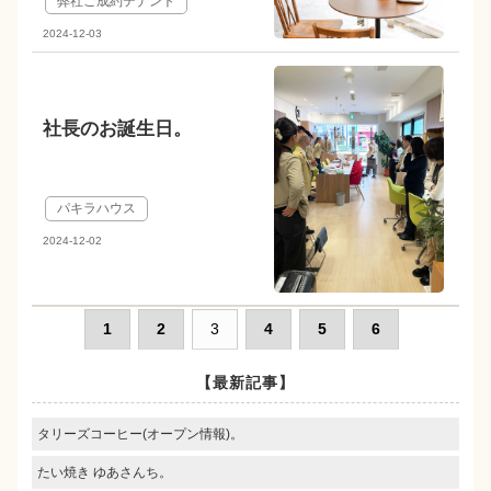
弊社ご成約テナント
2024-12-03
社長のお誕生日。
パキラハウス
2024-12-02
1
2
3
4
5
6
【最新記事】
タリーズコーヒー(オープン情報)。
たい焼き ゆあさんち。