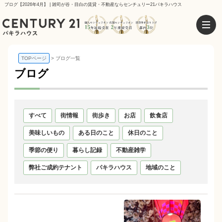
ブログ【2026年4月】 | 雑司が谷・目白の賃貸・不動産ならセンチュリー21パキラハウス
TOPページ
ブログ一覧
ブログ
すべて
街情報
街歩き
お店
飲食店
美味しいもの
ある日のこと
休日のこと
季節の便り
暮らし記録
不動産雑学
弊社ご成約テナント
パキラハウス
地域のこと